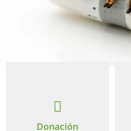
FUNDACIÓ
ASUBIMPR
En PRO del bienestar y acceso 
Donar
tecnologías a personas con Di
Donación